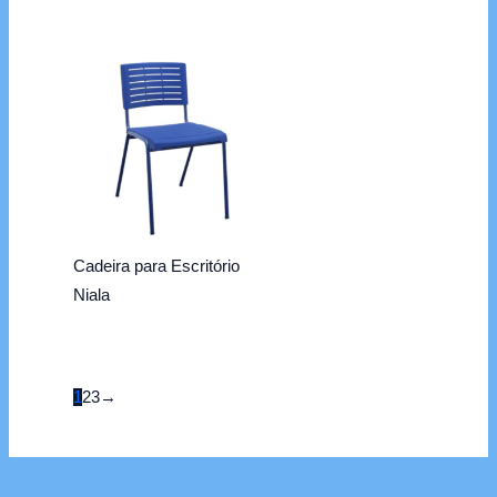
Cadeira para Escritório
Niala
1
2
3
→